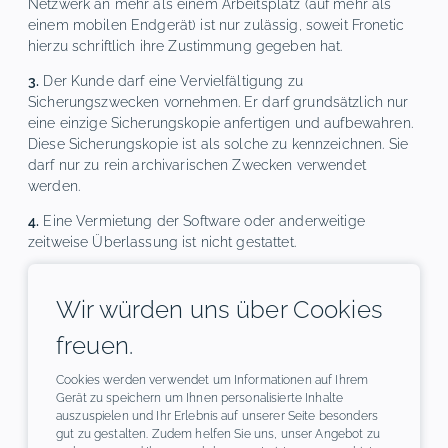
Netzwerk an mehr als einem Arbeitsplatz (auf mehr als
einem mobilen Endgerät) ist nur zulässig, soweit Fronetic
hierzu schriftlich ihre Zustimmung gegeben hat.
3.
Der Kunde darf eine Vervielfältigung zu
Sicherungszwecken vornehmen. Er darf grundsätzlich nur
eine einzige Sicherungskopie anfertigen und aufbewahren.
Diese Sicherungskopie ist als solche zu kennzeichnen. Sie
darf nur zu rein archivarischen Zwecken verwendet
werden.
4.
Eine Vermietung der Software oder anderweitige
zeitweise Überlassung ist nicht gestattet.
5.
Die Dekompilierung der Software im Rahmen des §69e
UrhG bleibt ebenfalls gestattet. Hierfür werden jedoch auf
Wir würden uns über Cookies
Wunsch des Kunden jederzeit die notwendigen
freuen.
Schnittstelleninformationen kurzfristig zur Verfügung
gestellt.
Cookies werden verwendet um Informationen auf Ihrem
Gerät zu speichern um Ihnen personalisierte Inhalte
§ 9 Haftung und Kündigung
auszuspielen und Ihr Erlebnis auf unserer Seite besonders
gut zu gestalten. Zudem helfen Sie uns, unser Angebot zu